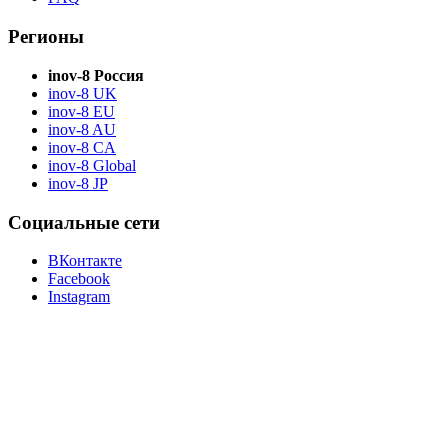
Регионы
inov-8 Россия
inov-8 UK
inov-8 EU
inov-8 AU
inov-8 CA
inov-8 Global
inov-8 JP
Социальные сети
ВКонтакте
Facebook
Instagram