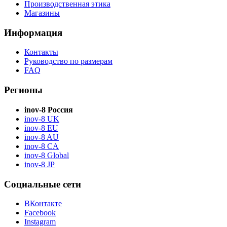
Производственная этика
Магазины
Информация
Контакты
Руководство по размерам
FAQ
Регионы
inov-8 Россия
inov-8 UK
inov-8 EU
inov-8 AU
inov-8 CA
inov-8 Global
inov-8 JP
Социальные сети
ВКонтакте
Facebook
Instagram