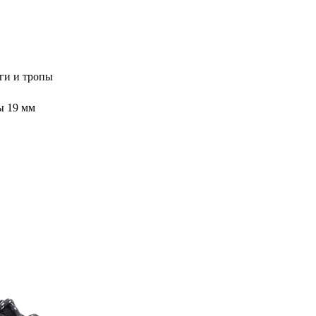
оги и тропы
ы 19 мм