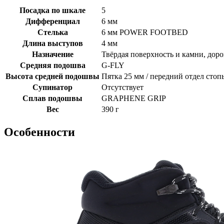
Посадка по шкале
5
Дифференциал
6 мм
Стелька
6 мм POWER FOOTBED
Длина выступов
4 мм
Назначение
Твёрдая поверхность и камни, дор
Средняя подошва
G-FLY
Высота средней подошвы
Пятка 25 мм / передний отдел стоп
Супинатор
Отсутствует
Сплав подошвы
GRAPHENE GRIP
Вес
390 г
Особенности