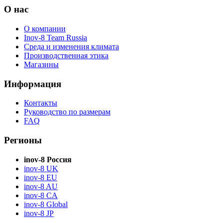
О нас
О компании
Inov-8 Team Russia
Среда и изменения климата
Производственная этика
Магазины
Информация
Контакты
Руководство по размерам
FAQ
Регионы
inov-8 Россия
inov-8 UK
inov-8 EU
inov-8 AU
inov-8 CA
inov-8 Global
inov-8 JP