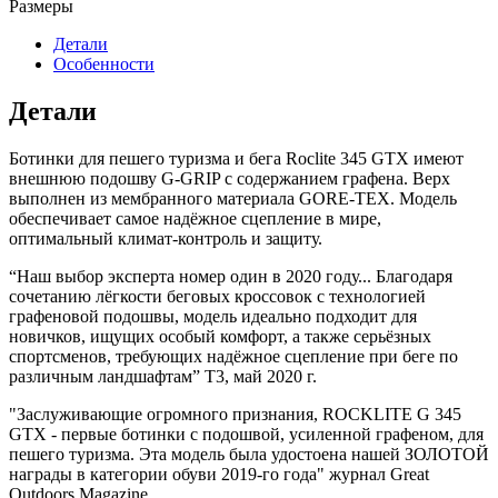
Размеры
Детали
Особенности
Детали
Ботинки для пешего туризма и бега Roclite 345 GTX имеют
внешнюю подошву G-GRIP с содержанием графена. Верх
выполнен из мембранного материала GORE-TEX. Модель
обеспечивает самое надёжное сцепление в мире,
оптимальный климат-контроль и защиту.
“Наш выбор эксперта номер один в 2020 году... Благодаря
сочетанию лёгкости беговых кроссовок с технологией
графеновой подошвы, модель идеально подходит для
новичков, ищущих особый комфорт, а также серьёзных
спортсменов, требующих надёжное сцепление при беге по
различным ландшафтам” T3, май 2020 г.
"Заслуживающие огромного признания, ROCKLITE G 345
GTX - первые ботинки с подошвой, усиленной графеном, для
пешего туризма. Эта модель была удостоена нашей ЗОЛОТОЙ
награды в категории обуви 2019-го года" журнал Great
Outdoors Magazine.