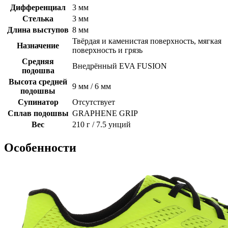
Дифференциал
3 мм
Стелька
3 мм
Длина выступов
8 мм
Твёрдая и каменистая поверхность, мягкая
Назначение
поверхность и грязь
Средняя
Внедрённый EVA FUSION
подошва
Высота средней
9 мм / 6 мм
подошвы
Супинатор
Отсутствует
Сплав подошвы
GRAPHENE GRIP
Вес
210 г / 7.5 унций
Особенности