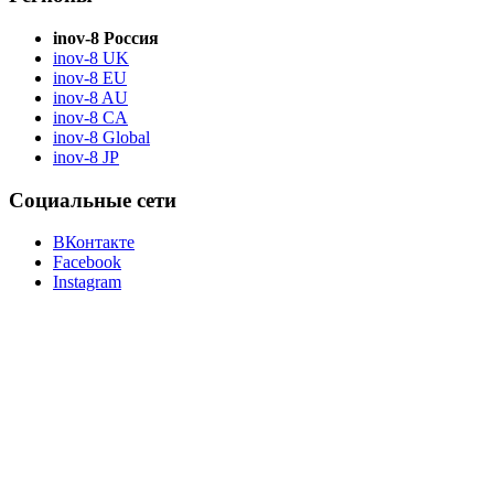
inov-8 Россия
inov-8 UK
inov-8 EU
inov-8 AU
inov-8 CA
inov-8 Global
inov-8 JP
Социальные сети
ВКонтакте
Facebook
Instagram